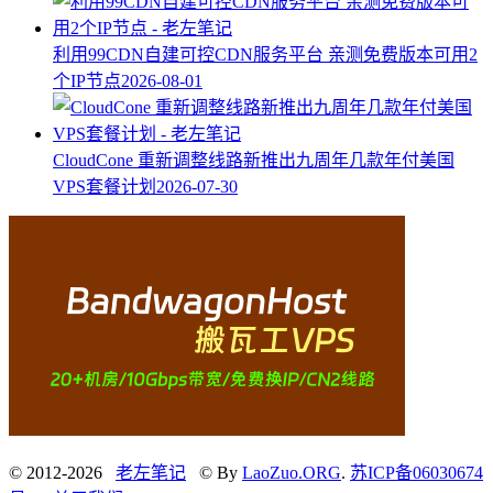
利用99CDN自建可控CDN服务平台 亲测免费版本可用2
个IP节点
2026-08-01
CloudCone 重新调整线路新推出九周年几款年付美国
VPS套餐计划
2026-07-30
© 2012-2026
老左笔记
© By
LaoZuo.ORG
.
苏ICP备06030674