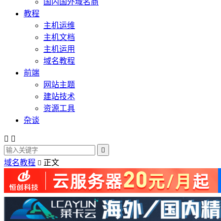
国内国外域名商
教程
主机运维
主机文档
主机运用
域名教程
前端
网站主题
建站技术
资源工具
杂谈



域名教程
正文
