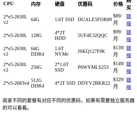
购
CPU
内存
硬盘
优惠码
价格
买
$89/
链
2*e5-2630L
64G
1.6T SSD
DUALE5FOR89
v2
月
接
$99/
链
4*2T
2*e5-2630L
128G
5UF4E32QQC
HDD
月
接
$139/
链
2*e5-2630L
64G
1.6T
JSKQ127PJK
v2
DDR4
NVMe
月
接
$149/
链
2*e5-2630L
2*1.6T
256G
P6WYMLS253
v2
SSD
月
接
$329/
链
512G
2*e5-2683v4
4*2T SSD
DDYV2BKR22
DDR4
月
接
商家不同的套餐有对应不同的优惠码，如果有需要独立服务器
的可以看看。