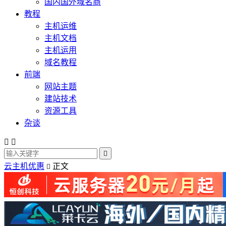
国内国外域名商
教程
主机运维
主机文档
主机运用
域名教程
前端
网站主题
建站技术
资源工具
杂谈



云主机优惠
正文
