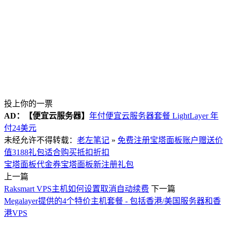
投上你的一票
AD：
【便宜云服务器】
年付便宜云服务器套餐 LightLayer 年
付24美元
未经允许不得转载：
老左笔记
»
免费注册宝塔面板账户赠送价
值3188礼包适合购买抵扣折扣
宝塔面板代金券
宝塔面板新注册礼包
上一篇
Raksmart VPS主机如何设置取消自动续费
下一篇
Megalayer提供的4个特价主机套餐 - 包括香港/美国服务器和香
港VPS