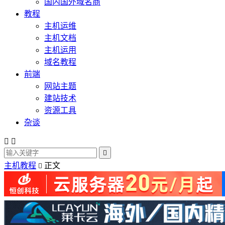
国内国外域名商
教程
主机运维
主机文档
主机运用
域名教程
前端
网站主题
建站技术
资源工具
杂谈



主机教程
正文
