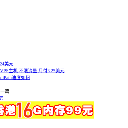
付24美元
房VPS主机 不限流量 月付3.25美元
ediPath速度如何
下一篇
房