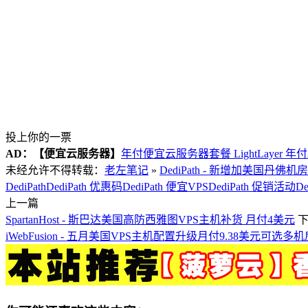
投上你的一票
AD：
【便宜云服务器】
年付便宜云服务器套餐 LightLayer 年
未经允许不得转载：
老左笔记
»
DediPath - 新增加美国丹佛机
DediPath
DediPath 优惠码
DediPath 便宜VPS
DediPath 促销活动
D
上一篇
SpartanHost - 斯巴达美国高防西雅图VPS主机补货 月付4美元
iWebFusion - 五月美国VPS主机配置升级月付9.38美元可选多机