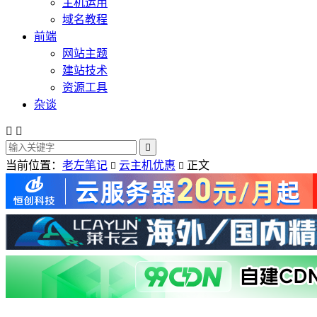
主机运用
域名教程
前端
网站主题
建站技术
资源工具
杂谈



当前位置：
老左笔记
云主机优惠
正文

