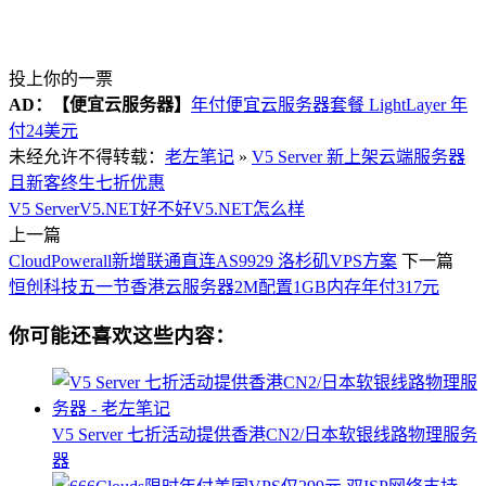
投上你的一票
AD：
【便宜云服务器】
年付便宜云服务器套餐 LightLayer 年
付24美元
未经允许不得转载：
老左笔记
»
V5 Server 新上架云端服务器
且新客终生七折优惠
V5 Server
V5.NET好不好
V5.NET怎么样
上一篇
CloudPowerall新增联通直连AS9929 洛杉矶VPS方案
下一篇
恒创科技五一节香港云服务器2M配置1GB内存年付317元
你可能还喜欢这些内容：
V5 Server 七折活动提供香港CN2/日本软银线路物理服务
器