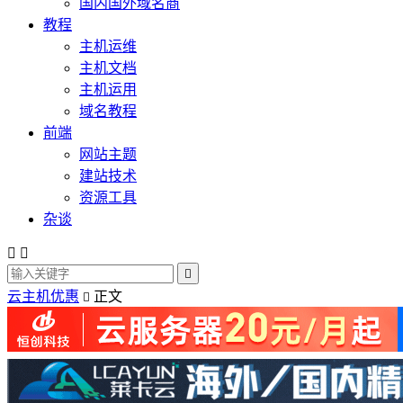
国内国外域名商
教程
主机运维
主机文档
主机运用
域名教程
前端
网站主题
建站技术
资源工具
杂谈



云主机优惠
正文
