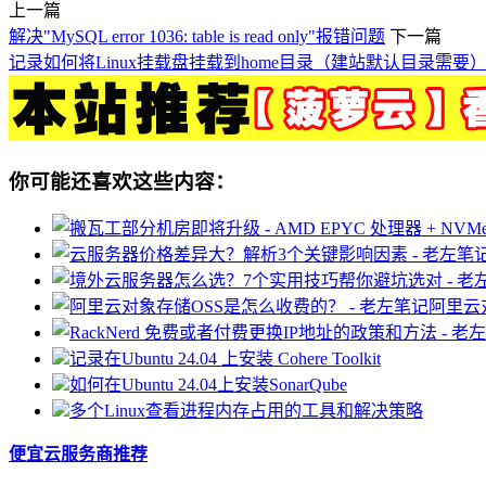
上一篇
解决"MySQL error 1036: table is read only"报错问题
下一篇
记录如何将Linux挂载盘挂载到home目录（建站默认目录需要
你可能还喜欢这些内容：
阿里云
记录在Ubuntu 24.04 上安装 Cohere Toolkit
如何在Ubuntu 24.04上安装SonarQube
多个Linux查看进程内存占用的工具和解决策略
便宜云服务商推荐