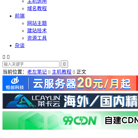
主机运用
域名教程
前端
网站主题
建站技术
资源工具
杂谈



当前位置：
老左笔记
主机教程
正文

