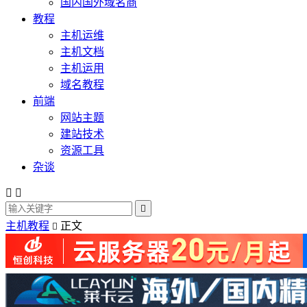
国内国外域名商
教程
主机运维
主机文档
主机运用
域名教程
前端
网站主题
建站技术
资源工具
杂谈



主机教程
正文
