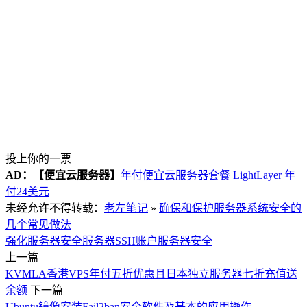
投上你的一票
AD：
【便宜云服务器】
年付便宜云服务器套餐 LightLayer 年
付24美元
未经允许不得转载：
老左笔记
»
确保和保护服务器系统安全的
几个常见做法
强化服务器安全
服务器SSH账户
服务器安全
上一篇
KVMLA香港VPS年付五折优惠且日本独立服务器七折充值送
余额
下一篇
Ubuntu镜像安装Fail2ban安全软件及基本的应用操作