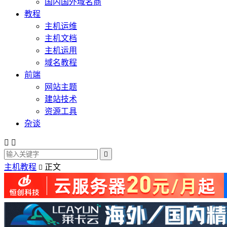
国内国外域名商
教程
主机运维
主机文档
主机运用
域名教程
前端
网站主题
建站技术
资源工具
杂谈



主机教程
正文
