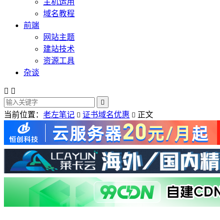
主机运用
域名教程
前端
网站主题
建站技术
资源工具
杂谈



当前位置：
老左笔记
证书域名优惠
正文

