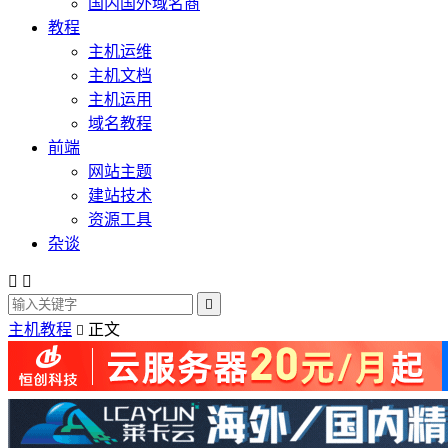
国内国外域名商
教程
主机运维
主机文档
主机运用
域名教程
前端
网站主题
建站技术
资源工具
杂谈



主机教程
正文
