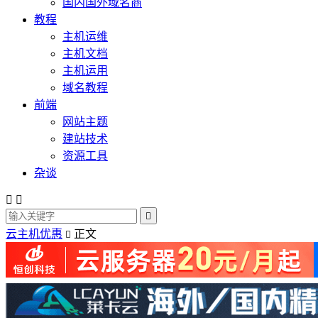
国内国外域名商
教程
主机运维
主机文档
主机运用
域名教程
前端
网站主题
建站技术
资源工具
杂谈



云主机优惠
正文
