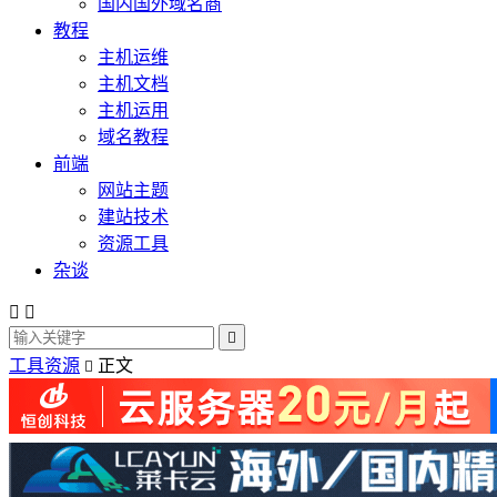
国内国外域名商
教程
主机运维
主机文档
主机运用
域名教程
前端
网站主题
建站技术
资源工具
杂谈



工具资源
正文
