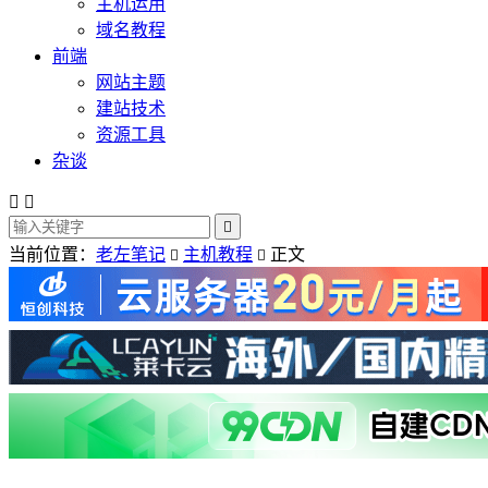
主机运用
域名教程
前端
网站主题
建站技术
资源工具
杂谈



当前位置：
老左笔记
主机教程
正文

