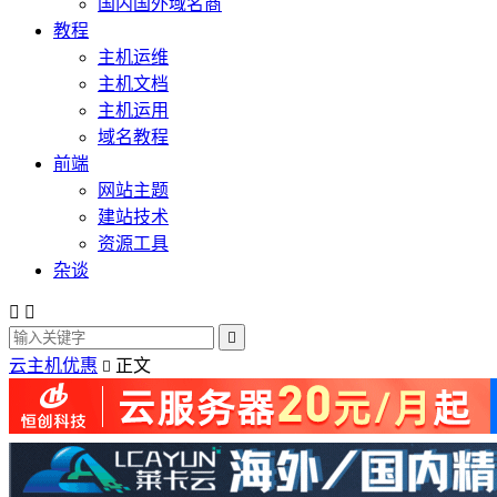
国内国外域名商
教程
主机运维
主机文档
主机运用
域名教程
前端
网站主题
建站技术
资源工具
杂谈



云主机优惠
正文
