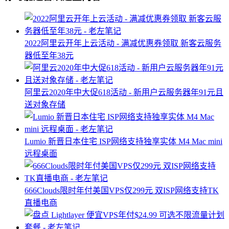
2022阿里云开年上云活动 - 满减优惠券领取 新客云服务
器低至年38元
阿里云2020年中大促618活动 - 新用户云服务器年91元且
送对象存储
Lumio 新晋日本住宅 ISP网络支持独享实体 M4 Mac mini
远程桌面
666Clouds限时年付美国VPS仅299元 双ISP网络支持TK
直播电商