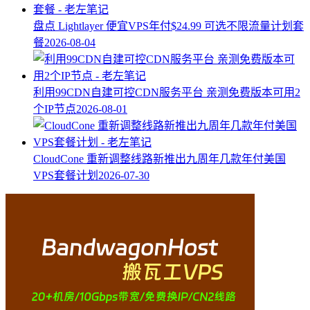
盘点 Lightlayer 便宜VPS年付$24.99 可选不限流量计划套
餐
2026-08-04
利用99CDN自建可控CDN服务平台 亲测免费版本可用2
个IP节点
2026-08-01
CloudCone 重新调整线路新推出九周年几款年付美国
VPS套餐计划
2026-07-30