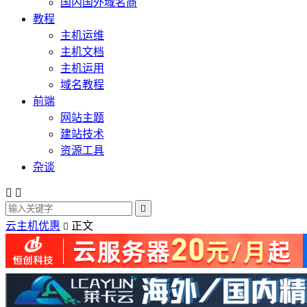
国内国外域名商
教程
主机运维
主机文档
主机运用
域名教程
前端
网站主题
建站技术
资源工具
杂谈



云主机优惠
正文
