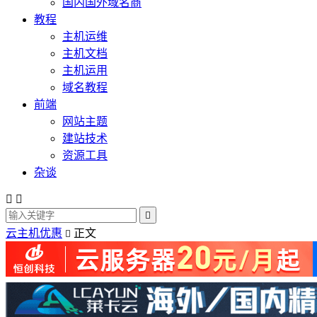
国内国外域名商
教程
主机运维
主机文档
主机运用
域名教程
前端
网站主题
建站技术
资源工具
杂谈



云主机优惠
正文
