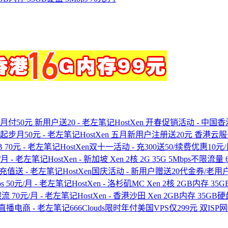
HostXen 开春促销活动 - 中
HostXen 五月新用户注册送20元 香港云
HostXen双十一活动 - 充300送50/续费优惠10元/
HostXen - 新加坡 Xen 2核 2G 35G 5Mbps不限流量
HostXen国庆活动 - 新用户赠送20代金券/老用
HostXen - 洛杉矶MC Xen 2核 2GB内存 35G
HostXen - 香港沙田 Xen 2GB内存 35GB
666Clouds限时年付美国VPS仅299元 双I