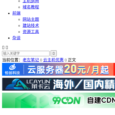
主机运用
域名教程
前端
网站主题
建站技术
资源工具
杂谈



当前位置：
老左笔记
云主机优惠
正文

