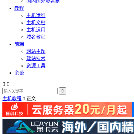
国内国外域名商
教程
主机运维
主机文档
主机运用
域名教程
前端
网站主题
建站技术
资源工具
杂谈



主机教程
正文
