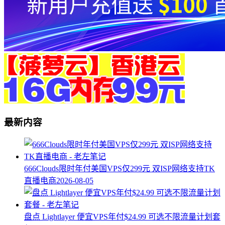
最新内容
666Clouds限时年付美国VPS仅299元 双ISP网络支持TK
直播电商
2026-08-05
盘点 Lightlayer 便宜VPS年付$24.99 可选不限流量计划套