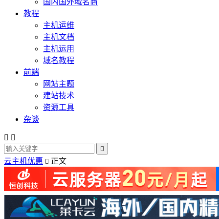
国内国外域名商
教程
主机运维
主机文档
主机运用
域名教程
前端
网站主题
建站技术
资源工具
杂谈



云主机优惠
正文
