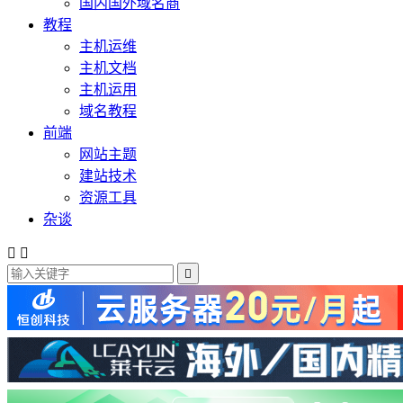
国内国外域名商
教程
主机运维
主机文档
主机运用
域名教程
前端
网站主题
建站技术
资源工具
杂谈


