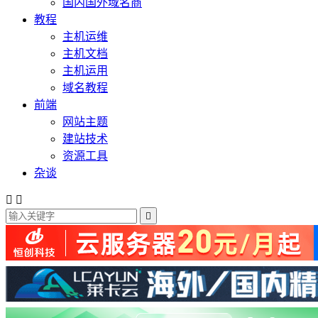
国内国外域名商
教程
主机运维
主机文档
主机运用
域名教程
前端
网站主题
建站技术
资源工具
杂谈


