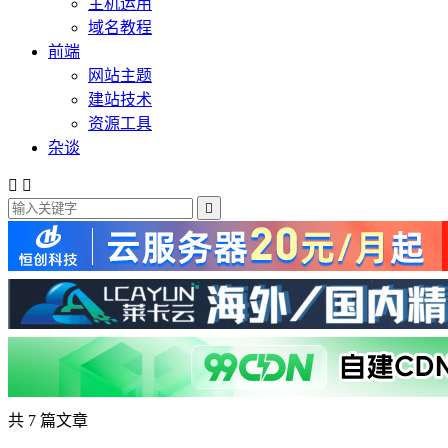
主机运用
域名教程
前端
网站主题
建站技术
资源工具
杂谈



共 7 篇文章