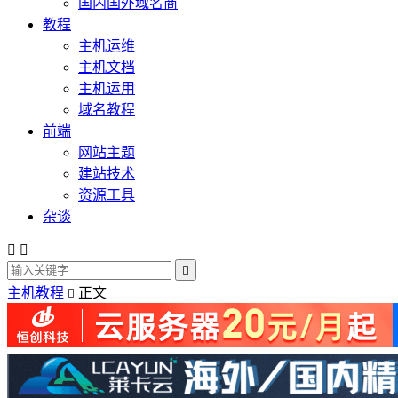
国内国外域名商
教程
主机运维
主机文档
主机运用
域名教程
前端
网站主题
建站技术
资源工具
杂谈



主机教程
正文
