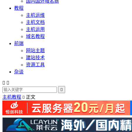
国内国外域名商
教程
主机运维
主机文档
主机运用
域名教程
前端
网站主题
建站技术
资源工具
杂谈



主机教程
正文
