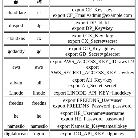
商
称
export CF_Key=key
cloudflare
cf
export CF_Email=admin@example.com
export DP_Id=id
dnspod
dp
export DP_Key=key
export CX_Key=key
cloudxns
cx
export CX_Secret=secret
export GD_Key=gdkey
godaddy
gd
export GD_Secret=gdsecret
export AWS_ACCESS_KEY_ID=aws123
aws
aws
export
AWS_SECRET_ACCESS_KEY=awskey
export Ali_Key=key
aliyun
ali
export Ali_Secret=secret
Linode
linode
export LINODE_API_KEY=linodekey
export FREEDNS_User=user
freedns
freedns
export FREEDNS_Password=password
export HE_Username=username
he
he
export HE_Password=password
namesilo
namesilo
export Namesilo_Key=namesilokey
digitalocean
dgon
export DO_API_KEY=dgonkey