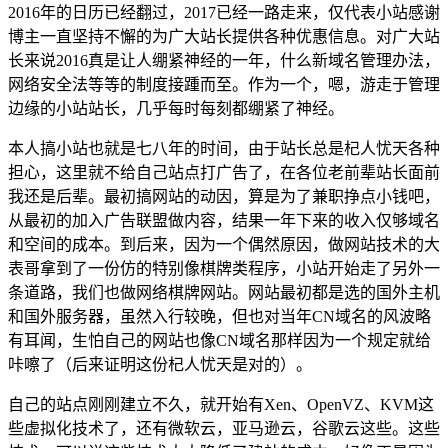
2016年的日历已经翻过，2017已经一路走来，仅代表小站感谢
博主一直坚持不懈的为广大站长提供各种优惠信息。对广大站
长来说2016真是让人绷紧神经的一年，什么新域名管理办法，
网络安全法等等的制度接踵而至。作为一个，嗯，游走于管理
边缘的小站站长，几乎每时每刻都绷紧了神经。
本人搞小站也就是七八年的时间，由于站长总是杞人忧天各种
担心，这里就不给自己站点打广告了，在各位老前辈站长面前
我还是后辈。最初搞网站的动因，算是为了兼职挣点小钱吧，
从最初的加入广告联盟做内容，结果一年下来的收入仅够域名
和空间的成本。到后来，因为一个偶然原因，做网站技术的大
表哥拿到了一份仿的特别像棋牌类程序，小站开始走了另外一
条道路，我们也做网络棋牌网站。网站最初都是选的国外主机
和国外服务器，虽然入行较晚，但也对当年CN域名的风波略
有耳闻，生怕自己的网站也像CN域名那样因为一个规定就给
咔嚓了（后来证明这份杞人忧天是对的）。
自己的站点刚刚建立不久，就开始有Xen、OpenVZ、KVM这
些虚拟化技术了，还有微软云，亚马逊云，谷歌云这些。这些