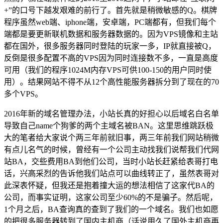
+”的口号下越发艰难的前行了。首先就是稍微敏感的Q。棋牌
程序虽然web端、iphone端，安卓端，PC端都有，但我们每个
端都是要更新联机数据和服务器数据的。因为VPS镜像和主站
都在国外，很多服务器同时登陆的玩家一多，IP就直接被Q，
反倒是很多配置不高的VPS因为同时连接数不多，一直是高度
可用（我们的程序1024M内存VPS可供100-150的用户同时使
用）。结果网站不得不从12个高性能服务器拆分到了现在的70
多个VPS。
2016年新的域名管理办法，小站长真的好担心以后域名白名单
导致自己name个狗爹的两个主域名被BAN。这里思维跳跃极
大的笔者给大家说个两三年前就旧事，两三年前我们网站稍微
有点儿名气的时候，曾经有一个公司主动找我们说帮我们代网
站BA，交些费用BA到他们公司，当时小站长赶紧给表哥打电
话，兴高采烈的告诉他我们站点可以曲线转正了，虽然表哥对
此深表怀疑，但我还是抱着撞大运的想法相信了这家代BA的
公司，而事实证明，这家公司至少60%的不是骗子。然后呢，
1个月之后，BA查询真的查到了我们的一个域名。我们也如愿
的把很多服务器转到了国内主机商（话说用久了国外主机商再