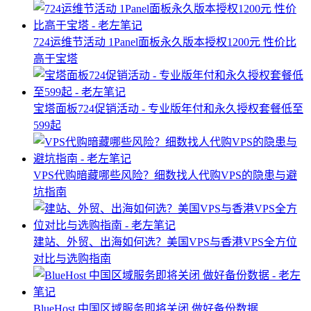
724运维节活动 1Panel面板永久版本授权1200元 性价比
高于宝塔
宝塔面板724促销活动 - 专业版年付和永久授权套餐低至
599起
VPS代购暗藏哪些风险？细数找人代购VPS的隐患与避
坑指南
建站、外贸、出海如何选？美国VPS与香港VPS全方位
对比与选购指南
BlueHost 中国区域服务即将关闭 做好备份数据