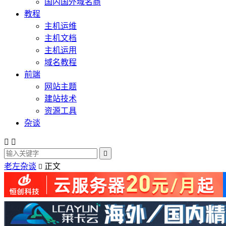
国内国外域名商
教程
主机运维
主机文档
主机运用
域名教程
前端
网站主题
建站技术
资源工具
杂谈



老左杂谈
正文
