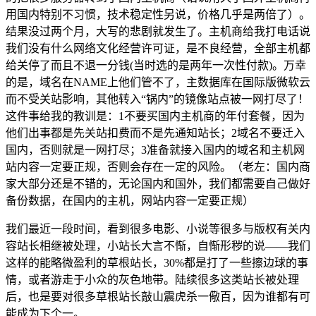
用国内特别不习惯，技术稳定性另说，价格几乎是两倍了）。
结果没过两个月，大写的悲剧就发生了。主机商给我打电话说
我们没有什么网络文化经营许可证，是不良经营，全部主机都
给关停了而且不退一分钱(当时选的是两年一次性付款)。万幸
的是，域名在NAME上他们管不了，主数据库在国际版微软云
而不受关站影响，其他转入“锅内”的镜像站点被一网打尽了！
这件事给我的教训是：1不要买国内主机商的年付套餐，因为
他们出事都是先关站扣费而不是先通知站长；2域名不要迁入
国内，否则就是一网打尽；3准备就接入国内的域名和主机网
站内容一定要正规，否则会存在一定的风险。（老左：国内商
家大部分还是不错的，无论国内和国外，我们都需要自己做好
备份数据，在国内的主机，网站内容一定要正规）
我们最近一段时间，看到很多电影、小说等很多与版权有关内
容站长相继被处理，小站长大言不惭，自惭形秽的说——我们
这样的能略微盈利的草根站长，30%都是打了一些擦边球的事
情，或者游走于小众的灰色地带。陆续很多这类站长被处理
后，也是要对很多草根站长敲山震虎杀一儆百，因为谁都有可
能成为下个一。