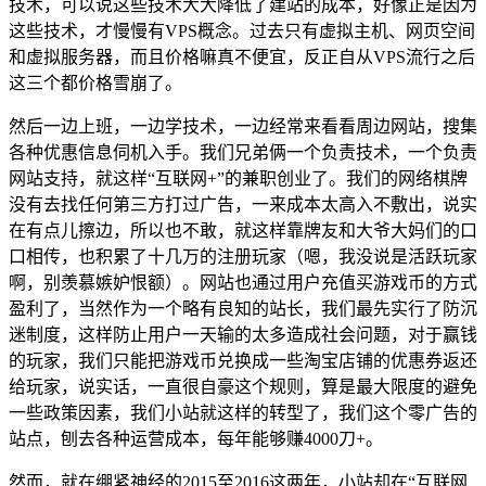
技术，可以说这些技术大大降低了建站的成本，好像正是因为
这些技术，才慢慢有VPS概念。过去只有虚拟主机、网页空间
和虚拟服务器，而且价格嘛真不便宜，反正自从VPS流行之后
这三个都价格雪崩了。
然后一边上班，一边学技术，一边经常来看看周边网站，搜集
各种优惠信息伺机入手。我们兄弟俩一个负责技术，一个负责
网站支持，就这样“互联网+”的兼职创业了。我们的网络棋牌
没有去找任何第三方打过广告，一来成本太高入不敷出，说实
在有点儿擦边，所以也不敢，就这样靠牌友和大爷大妈们的口
口相传，也积累了十几万的注册玩家（嗯，我没说是活跃玩家
啊，别羡慕嫉妒恨额）。网站也通过用户充值买游戏币的方式
盈利了，当然作为一个略有良知的站长，我们最先实行了防沉
迷制度，这样防止用户一天输的太多造成社会问题，对于赢钱
的玩家，我们只能把游戏币兑换成一些淘宝店铺的优惠券返还
给玩家，说实话，一直很自豪这个规则，算是最大限度的避免
一些政策因素，我们小站就这样的转型了，我们这个零广告的
站点，刨去各种运营成本，每年能够赚4000刀+。
然而，就在绷紧神经的2015至2016这两年，小站却在“互联网