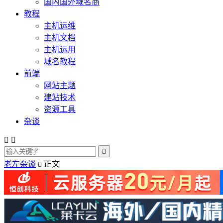
国内国外域名商
教程
主机运维
主机文档
主机运用
域名教程
前端
网站主题
建站技术
资源工具
杂谈



老左杂谈
正文
