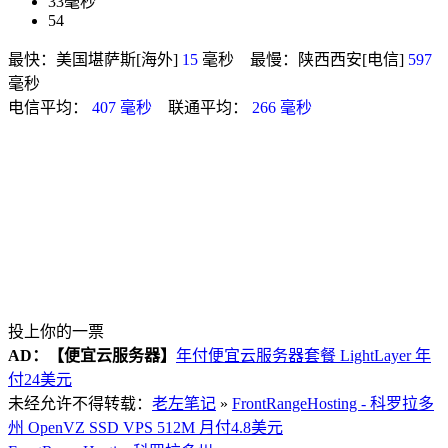
33毫秒
54
最快：美国堪萨斯[海外]
15
毫秒 最慢：陕西西安[电信]
597
毫秒
电信平均：
407 毫秒
联通平均：
266 毫秒
投上你的一票
AD：
【便宜云服务器】
年付便宜云服务器套餐 LightLayer 年
付24美元
未经允许不得转载：
老左笔记
»
FrontRangeHosting - 科罗拉多
州 OpenVZ SSD VPS 512M 月付4.8美元