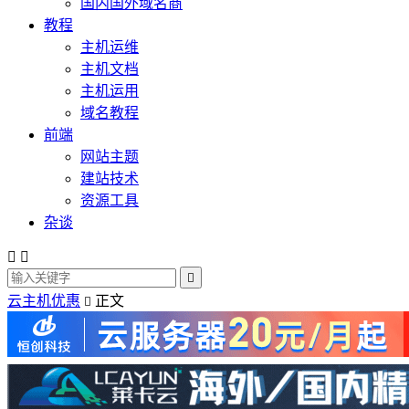
国内国外域名商
教程
主机运维
主机文档
主机运用
域名教程
前端
网站主题
建站技术
资源工具
杂谈



云主机优惠
正文
