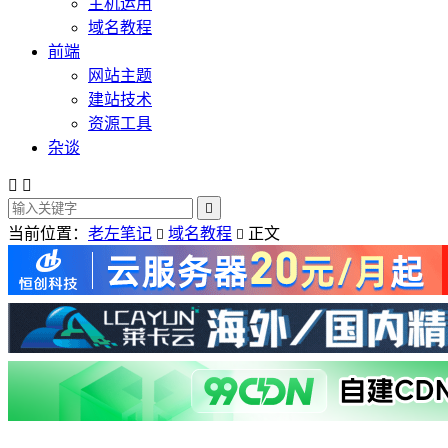
主机运用
域名教程
前端
网站主题
建站技术
资源工具
杂谈



当前位置：
老左笔记
域名教程
正文

