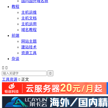
国内国外域名商
教程
主机运维
主机文档
主机运用
域名教程
前端
网站主题
建站技术
资源工具
杂谈



工具资源
正文
