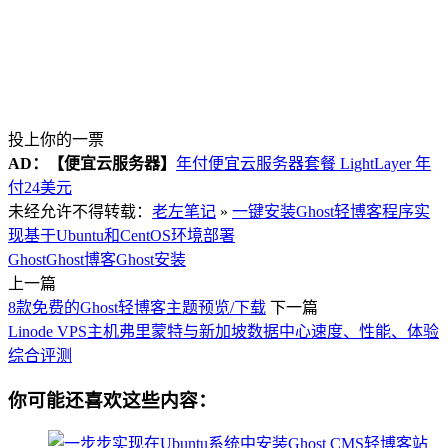
投上你的一票
AD：
【便宜云服务器】
年付便宜云服务器套餐 LightLayer 年
付24美元
未经允许不得转载：
老左笔记
»
一键安装Ghost轻博客程序实
现基于Ubuntu和CentOS环境部署
Ghost
Ghost博客
Ghost安装
上一篇
8款免费的Ghost轻博客主题预览/下载
下一篇
Linode VPS主机弗里蒙特与新加坡数据中心速度、性能、体验
综合评测
你可能还喜欢这些内容：