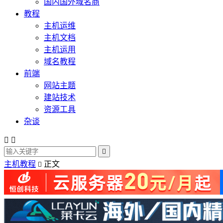
国内国外域名商
教程
主机运维
主机文档
主机运用
域名教程
前端
网站主题
建站技术
资源工具
杂谈



主机教程
正文
