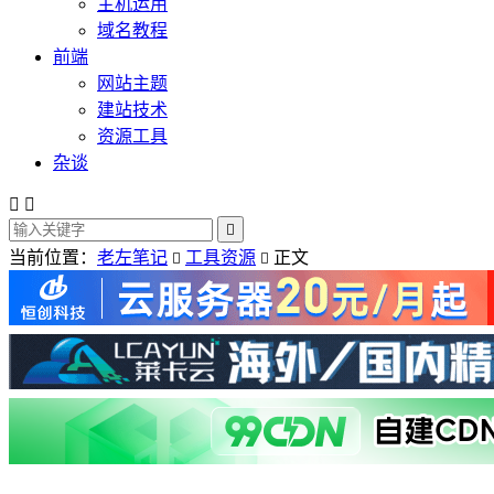
主机运用
域名教程
前端
网站主题
建站技术
资源工具
杂谈



当前位置：
老左笔记
工具资源
正文

