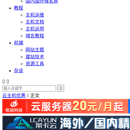
国内国外域名商
教程
主机运维
主机文档
主机运用
域名教程
前端
网站主题
建站技术
资源工具
杂谈



云主机优惠
正文
