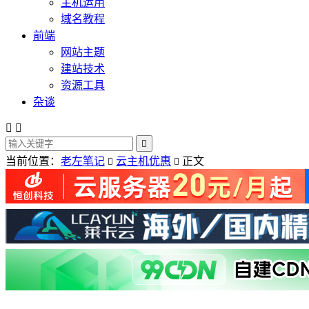
主机运用
域名教程
前端
网站主题
建站技术
资源工具
杂谈



当前位置：
老左笔记
云主机优惠
正文

