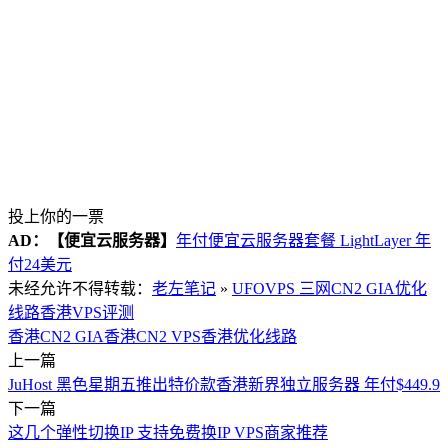
投上你的一票
AD：
【便宜云服务器】
年付便宜云服务器套餐 LightLayer 年
付24美元
未经允许不得转载：
老左笔记
»
UFOVPS 三网CN2 GIA优化
线路香港VPS评测
香港CN2 GIA
香港CN2 VPS
香港优化线路
上一篇
JuHost 黑色星期五推出特价款香港新界独立服务器 年付$449.9
下一篇
这几个弹性切换IP 支持免费换IP VPS商家推荐