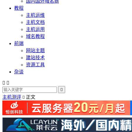
国内国外域名商
教程
主机运维
主机文档
主机运用
域名教程
前端
网站主题
建站技术
资源工具
杂谈



主机测评
正文
