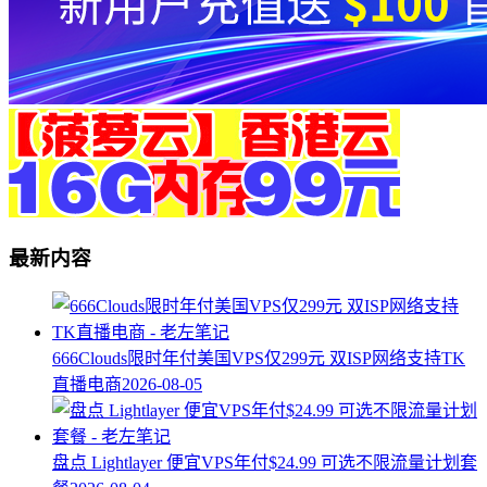
最新内容
666Clouds限时年付美国VPS仅299元 双ISP网络支持TK
直播电商
2026-08-05
盘点 Lightlayer 便宜VPS年付$24.99 可选不限流量计划套