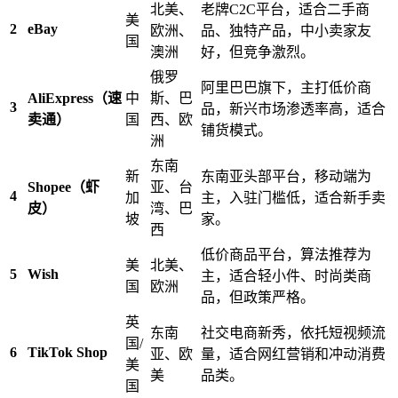
北美、
老牌C2C平台，适合二手商
美
2
eBay
欧洲、
品、独特产品，中小卖家友
国
澳洲
好，但竞争激烈。
俄罗
阿里巴巴旗下，主打低价商
AliExpress（速
中
斯、巴
3
品，新兴市场渗透率高，适合
卖通）​
国
西、欧
铺货模式。
洲
东南
新
东南亚头部平台，移动端为
Shopee（虾
亚、台
4
加
主，入驻门槛低，适合新手卖
皮）​
湾、巴
坡
家。
西
低价商品平台，算法推荐为
美
北美、
5
Wish
主，适合轻小件、时尚类商
国
欧洲
品，但政策严格。
英
东南
社交电商新秀，依托短视频流
国/
6
TikTok Shop
亚、欧
量，适合网红营销和冲动消费
美
美
品类。
国