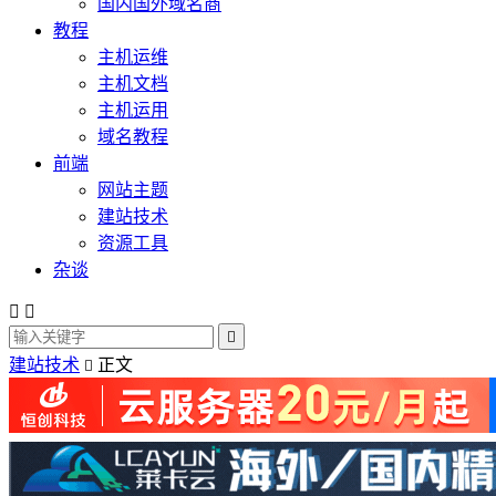
国内国外域名商
教程
主机运维
主机文档
主机运用
域名教程
前端
网站主题
建站技术
资源工具
杂谈



建站技术
正文
