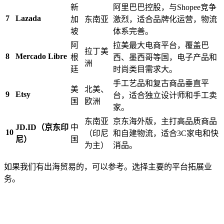
新
阿里巴巴控股，与Shopee竞争
7
Lazada
加
东南亚
激烈，适合品牌化运营，物流
坡
体系完善。
阿
拉美最大电商平台，覆盖巴
拉丁美
8
Mercado Libre
根
西、墨西哥等国，电子产品和
洲
廷
时尚类目需求大。
手工艺品和复古商品垂直平
美
北美、
9
Etsy
台，适合独立设计师和手工卖
国
欧洲
家。
东南亚
京东海外版，主打高品质商品
JD.ID（京东印
中
10
（印尼
和自建物流，适合3C家电和快
尼）​
国
为主）
消品。
如果我们有出海贸易的，可以参考。选择主要的平台拓展业
务。