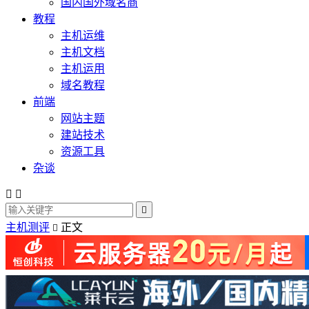
国内国外域名商
教程
主机运维
主机文档
主机运用
域名教程
前端
网站主题
建站技术
资源工具
杂谈



主机测评
正文
