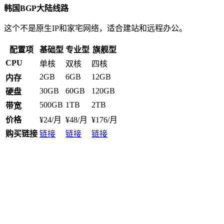
韩国BGP大陆线路
这个不是原生IP和家宅网络，适合建站和远程办公。
配置项
基础型
专业型
旗舰型
CPU
单核
双核
四核
2GB
6GB
12GB
内存
30GB
60GB
120GB
硬盘
500GB
1TB
2TB
带宽
价格
¥24/月
¥48/月
¥176/月
购买链接
链接
链接
链接