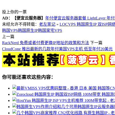
投上你的一票
AD：
【便宜云服务器】
年付便宜云服务器套餐 LightLayer 年
未经允许不得转载：
老左笔记
»
LOCVPS 韩国原生IP 双ISP网
韩国VPS
韩国原生IP
韩国家宅VPS
上一篇
RackNerd 免费或者付费更换IP地址的政策和方法
下一篇
CloudCone 推出最新的几款年付美国VPS主机 低至年付20美元
你可能还喜欢这些内容：