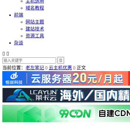
主机运用
域名教程
前端
网站主题
建站技术
资源工具
杂谈



当前位置：
老左笔记
云主机优惠
正文

