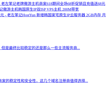
老牌傲游主机商家618期间全场68折促销且充值送68元
傲游主机韩国原生IP双ISP VPS主机 200M带宽
HostYun 新增韩国家宅原生IP云服务器 2GB内存 月
但是最终比较稳定的还是那么一些主流服务商...
家的稳定性和安全性，这几个域名注册商值得选择...