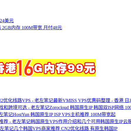
付24美元
络 2GB内存 100M带宽 月付48元
最新VMISS VPS优惠码整理 - 香港 
Zorocloud 韩国原生IP 韩国双ISP网
HostYun 韩国原生IP ISP VPS主机推荐 100M带宽起
韩国原生VPS作用介绍和几个可用韩国原生IP云
几个韩国VPS商家推荐 CN2优化线路 有原生韩国IP