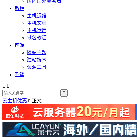
国内国外域名商
教程
主机运维
主机文档
主机运用
域名教程
前端
网站主题
建站技术
资源工具
杂谈



云主机优惠
正文
