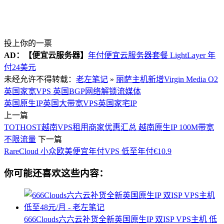
投上你的一票
AD：
【便宜云服务器】
年付便宜云服务器套餐 LightLayer 年
付24美元
未经允许不得转载：
老左笔记
»
丽萨主机新增Virgin Media O2
英国家宽VPS 英国BGP网络解锁流媒体
英国原生IP
英国大带宽VPS
英国家宅IP
上一篇
TOTHOST越南VPS租用商家优惠汇总 越南原生IP 100M带宽
不限流量
下一篇
RareCloud 小众欧美便宜年付VPS 低至年付€10.9
你可能还喜欢这些内容：
666Clouds六六云补货全新英国原生IP 双ISP VPS主机 低