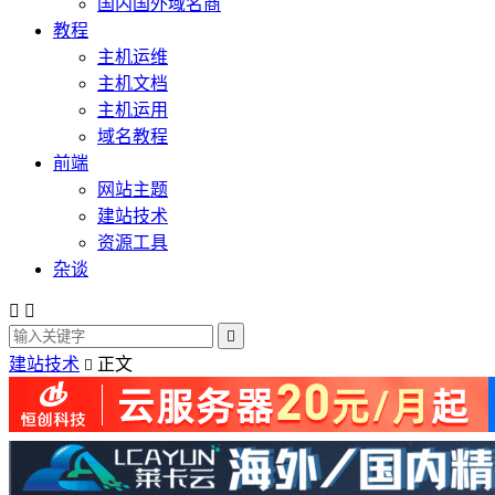
国内国外域名商
教程
主机运维
主机文档
主机运用
域名教程
前端
网站主题
建站技术
资源工具
杂谈



建站技术
正文
