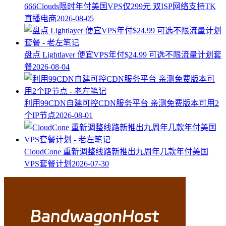
666Clouds限时年付美国VPS仅299元 双ISP网络支持TK
直播电商
2026-08-05
盘点 Lightlayer 便宜VPS年付$24.99 可选不限流量计划套
餐
2026-08-04
利用99CDN自建可控CDN服务平台 亲测免费版本可用2
个IP节点
2026-08-01
CloudCone 重新调整线路新推出九周年几款年付美国
VPS套餐计划
2026-07-30