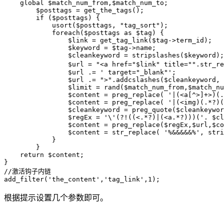
    global $match_num_from,$match_num_to;

        $posttags = get_the_tags();

        if ($posttags) {

            usort($posttags, "tag_sort");

            foreach($posttags as $tag) {

                $link = get_tag_link($tag->term_id);

                $keyword = $tag->name;

                $cleankeyword = stripslashes($keyword);

                $url = "<a href="$link" title="".str_
                $url .= ' target="_blank"';

                $url .= ">".addcslashes($cleankeyword, 
                $limit = rand($match_num_from,$match_nu
                $content = preg_replace( '|(<a[^>]+>)(.
                $content = preg_replace( '|(<img)(.*?)(
                $cleankeyword = preg_quote($cleankeywor
                $regEx = '\'(?!((<.*?)|(<a.*?)))('. $cl
                $content = preg_replace($regEx,$url,$co
                $content = str_replace( '%&&&&&%', stri
            }

        }

    return $content;

}

//激活钩子内链

根据提示设置几个参数即可。