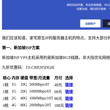
我们应该知道，家宅原生IP的服务器主机的特点，支持大部分
第一、新加坡ISP方案
新加坡ISP VPS主机采用的是新加坡BGP线路，非大陆优化
九折优惠码：
TS-CBP205DQJE
核心
内存
硬盘
带宽/月流量
月付
选择
1G
10G
500Mbps/4T
1核
48元
链接
1G
20G
1000Mbps/6T
1核
68元
链接
2G
40G
1000Mbps/10T
2核
88元
链接
4G
80G
200Mbps/20T
4核
188元
链接