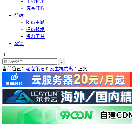
主机运用
域名教程
前端
网站主题
建站技术
资源工具
杂谈



当前位置：
老左笔记
云主机优惠
正文

