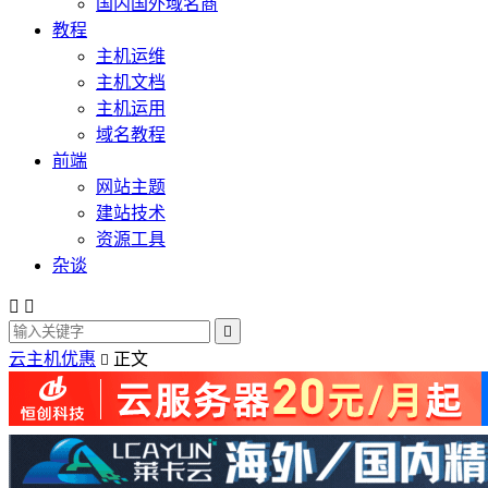
国内国外域名商
教程
主机运维
主机文档
主机运用
域名教程
前端
网站主题
建站技术
资源工具
杂谈



云主机优惠
正文
