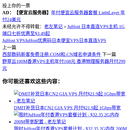
投上你的一票
AD：
【便宜云服务器】
年付便宜云服务器套餐 LightLayer 年
付24美元
未经允许不得转载：
老左笔记
»
JuHost 日本直连VPS主机 1G
端口七折优惠至$3.49起
JuHost VPS
JuHost优惠码
日本便宜VPS
日本直连VPS
上一篇
西部数码新客免费注册.COM和.CN域名申请条件
下一篇
野草云100M香港VPS主机年付168元 香港物理服务器月付299
元
你可能还喜欢这些内容：
DMIT补货日本CN2 GIA VPS 月付$21.9起 1Gbps带宽
限时JuHost年付香港VPS套餐计划 - $32.35 2G内存 200M