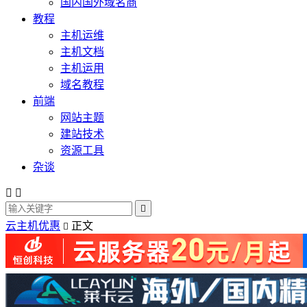
国内国外域名商
教程
主机运维
主机文档
主机运用
域名教程
前端
网站主题
建站技术
资源工具
杂谈



云主机优惠
正文
