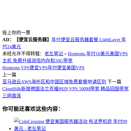
投上你的一票
AD：
【便宜云服务器】
年付便宜云服务器套餐 LightLayer 年
付24美元
未经允许不得转载：
老左笔记
»
Hosteons 年付16美元美国VPS
主机 免费升级双倍内存和10G带宽
Hosteons VPS
便宜VPS
年付便宜美国VPS
上一篇
亚马逊云AWS海外区和中国区域免费套餐申请区别
下一篇
CloudSilk新增德国法兰克福9929 VPS 500M带宽 精品回国带宽
三网直连
你可能还喜欢这些内容：