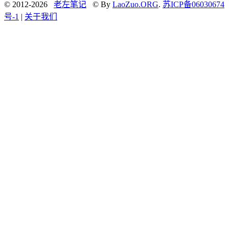
© 2012-2026
老左笔记
© By
LaoZuo.ORG
.
苏ICP备06030674
号-1
|
关于我们