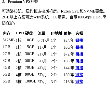
3、Premium VPS方案
可选洛杉矶，纽约和达拉斯机房。Ryzen CPU和NVME硬盘。
2GB以上方案可选WIN系统，1G带宽，自带100Gbps DDoS高
防保护。
CPU
内存
硬盘
流量
IP地址
价格
选择
512MB
10GB
1核
0.5T/月
1个
$24/年
链接
1GB
15GB
1核
1T/月
1个
$36/年
链接
2GB
30GB
2核
2T/月
1个
$72/年
链接
3GB
50GB
2核
3T/月
2个
108/年
链接
4GB
70GB
2核
4T/月
2个
144/年
链接
5GB
90GB
4核
5T/月
2个
180/年
链接
6GB
100GB
6核
6T/月
3个
216/年
链接