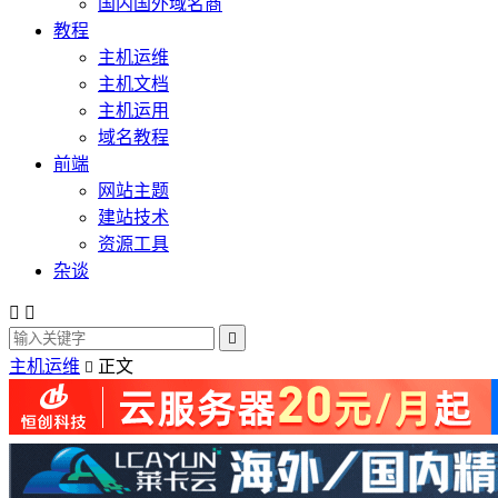
国内国外域名商
教程
主机运维
主机文档
主机运用
域名教程
前端
网站主题
建站技术
资源工具
杂谈



主机运维
正文
