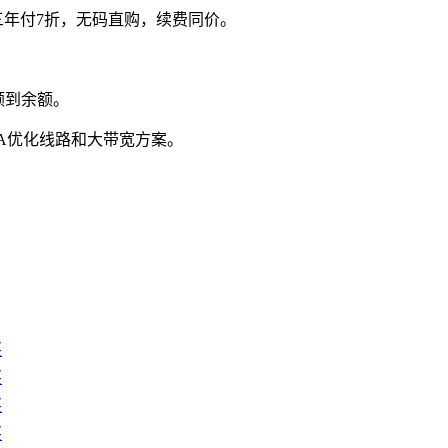
折，三年付7折，无码直购，续费同价。
额到余额。
IA优化线路和大带宽方案。
买
买
买
买