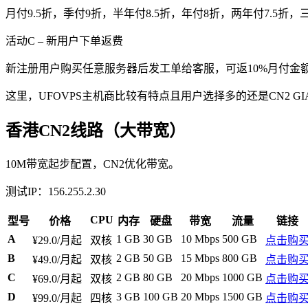
月付9.5折，季付9折，半年付8.5折，年付8折，两年付7.5
活动C – 新用户下单返费
新注册用户购买任意服务器后发工单给客服，可返10%月付金
这里，UFOVPS主机商比较有特点且用户选择多的还是CN2 G
香港CN2线路（大带宽）
10M带宽起步配置，CN2优化带宽。
测试IP：156.255.2.30
CPU
型号
价格
内存
硬盘
带宽
流量
链接
A
1 GB
30 GB
10 Mbps
500 GB
¥29.0/月起
双核
点击购
B
2 GB
50 GB
15 Mbps
800 GB
¥49.0/月起
双核
点击购
C
2 GB
80 GB
20 Mbps
1000 GB
¥69.0/月起
双核
点击购
D
3 GB
100 GB
20 Mbps
1500 GB
¥99.0/月起
四核
点击购