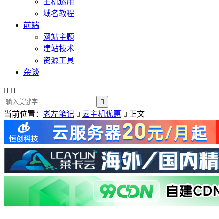
主机运用
域名教程
前端
网站主题
建站技术
资源工具
杂谈



当前位置：
老左笔记
云主机优惠
正文

