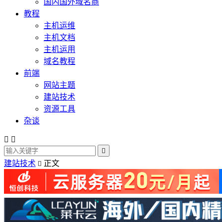
国内国外域名商
教程
主机运维
主机文档
主机运用
域名教程
前端
网站主题
建站技术
资源工具
杂谈



建站技术
正文
