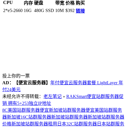
CPU
内存
硬盘
带宽
价格
购买
2*e5-2660
16G
480G SSD
10M
$392
链接
投上你的一票
AD：
【便宜云服务器】
年付便宜云服务器套餐 LightLayer 年
付24美元
未经允许不得转载：
老左笔记
»
RAKSmart便宜站群服务器促
销 拥有5+253独立IP地址
8C美国站群服务器
便宜新加坡站群服务器
便宜美国站群服务
器
新加坡16C站群服务器
新加坡站群服务器
新加坡站群服务器
价格
新加坡站群服务器租用
日本32C站群服务器
日本站群服务