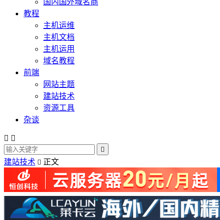
国内国外域名商
教程
主机运维
主机文档
主机运用
域名教程
前端
网站主题
建站技术
资源工具
杂谈



建站技术
正文
