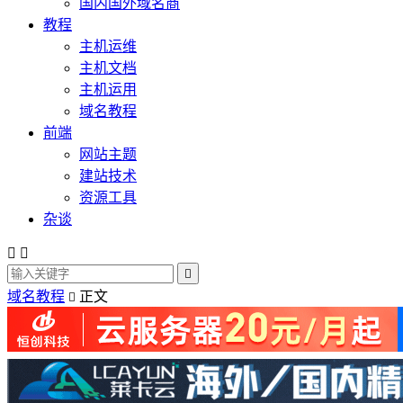
国内国外域名商
教程
主机运维
主机文档
主机运用
域名教程
前端
网站主题
建站技术
资源工具
杂谈



域名教程
正文
