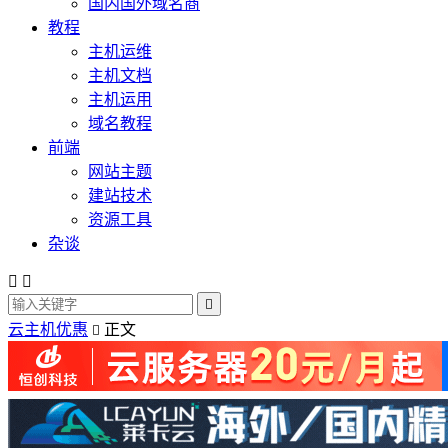
国内国外域名商
教程
主机运维
主机文档
主机运用
域名教程
前端
网站主题
建站技术
资源工具
杂谈



云主机优惠
正文
