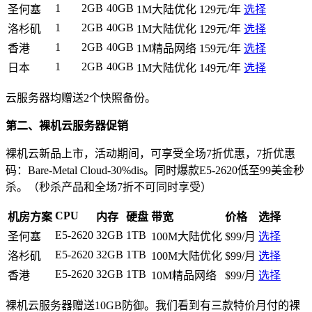
1
2GB
40GB
圣何塞
1M大陆优化
129元/年
选择
1
2GB
40GB
洛杉矶
1M大陆优化
129元/年
选择
1
2GB
40GB
香港
1M精品网络
159元/年
选择
1
2GB
40GB
日本
1M大陆优化
149元/年
选择
云服务器均赠送2个快照备份。
第二、裸机云服务器促销
裸机云新品上市，活动期间，可享受全场7折优惠，7折优惠
码：
Bare-Metal Cloud-30%dis
。同时爆款E5-2620低至99美金秒
杀。（秒杀产品和全场7折不可同时享受）
CPU
机房方案
内存
硬盘
带宽
价格
选择
E5-2620
32GB
1TB
圣何塞
100M大陆优化
$99/月
选择
E5-2620
32GB
1TB
洛杉矶
100M大陆优化
$99/月
选择
E5-2620
32GB
1TB
香港
10M精品网络
$99/月
选择
裸机云服务器赠送10GB防御。我们看到有三款特价月付的裸