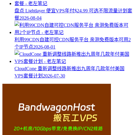
盘点 Lightlayer 便宜VPS年付$24.99 可选不限流量计划套
餐
2026-08-04
利用99CDN自建可控CDN服务平台 亲测免费版本可用2
个IP节点
2026-08-01
CloudCone 重新调整线路新推出九周年几款年付美国
VPS套餐计划
2026-07-30